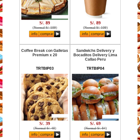
S/. 89
S/. 89
(
Normal S/. 109
)
(
Normal S/. 109
)
Coffee Break con Galletas
Sandwichs Delivery y
Premium x 20
Bocaditos Delivery Lima
Callao Peru
TRTBIP03
TRTBIP04
S/. 39
S/. 69
(
Normal S/. 48
)
(
Normal S/. 84
)