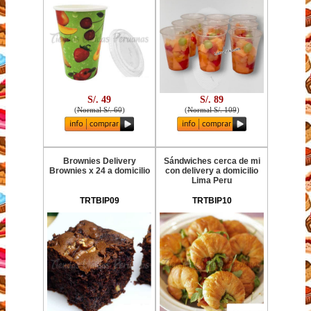
S/. 49
S/. 89
(
Normal S/. 60
)
(
Normal S/. 109
)
Brownies Delivery
Sándwiches cerca de mi
Brownies x 24 a domicilio
con delivery a domicilio
Lima Peru
TRTBIP09
TRTBIP10