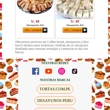
S/. 69
S/. 69
(
Normal S/. 84
)
(
Normal S/. 84
)
Ofrecemos servicios de Coffee break, desayunos y Box
lunch ideales para empresas. Disfruta de un desayuno
diseñado para renovar energías y comenzar el día con
fuerza.
NUESTRAS REDES
NUESTRAS MARCAS
TORTAS.COM.PE
DESAYUNOS PERU