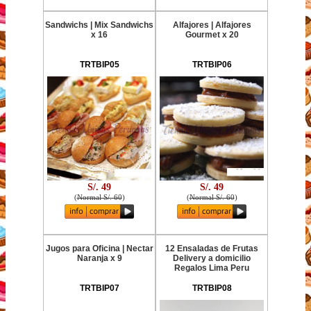
Sandwichs | Mix Sandwichs
Alfajores | Alfajores
x 16
Gourmet x 20
TRTBIP05
TRTBIP06
S/. 49
S/. 49
(
Normal S/. 60
)
(
Normal S/. 60
)
Jugos para Oficina | Nectar
12 Ensaladas de Frutas
Naranja x 9
Delivery a domicilio
Regalos Lima Peru
TRTBIP07
TRTBIP08