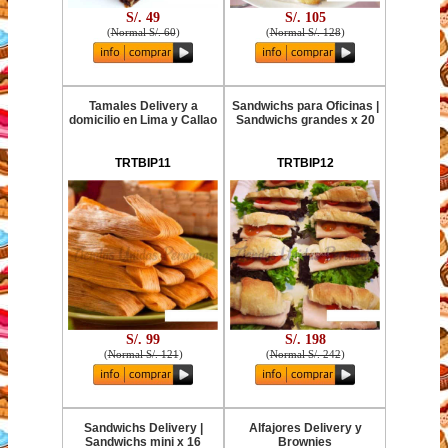
S/. 49
S/. 105
(
Normal S/. 60
)
(
Normal S/. 128
)
Tamales Delivery a
Sandwichs para Oficinas |
domicilio en Lima y Callao
Sandwichs grandes x 20
TRTBIP11
TRTBIP12
S/. 99
S/. 198
(
Normal S/. 121
)
(
Normal S/. 242
)
Sandwichs Delivery |
Alfajores Delivery y
Sandwichs mini x 16
Brownies