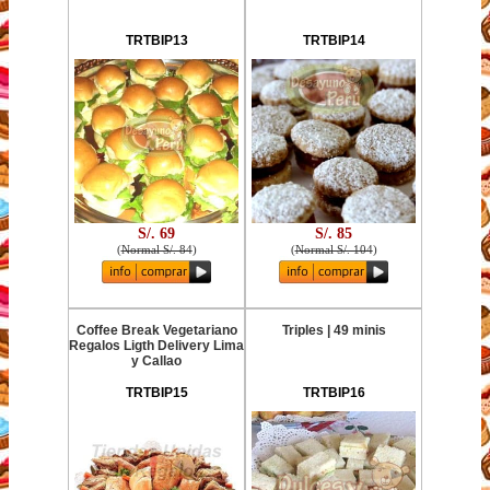
TRTBIP13
TRTBIP14
S/. 69
S/. 85
(
Normal S/. 84
)
(
Normal S/. 104
)
Coffee Break Vegetariano
Triples | 49 minis
Regalos Ligth Delivery Lima
y Callao
TRTBIP15
TRTBIP16