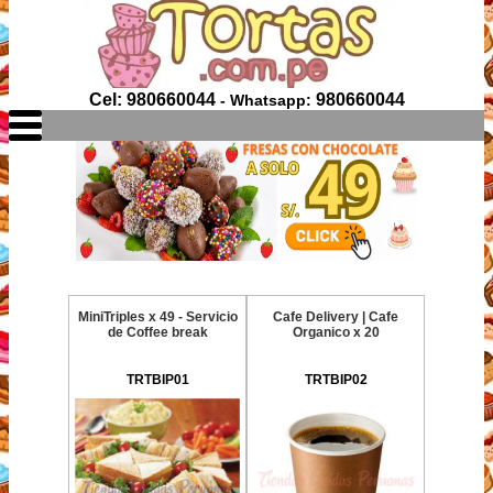
Cel: 980660044
980660044
- Whatsapp:
MiniTriples x 49 - Servicio
Cafe Delivery | Cafe
de Coffee break
Organico x 20
TRTBIP01
TRTBIP02